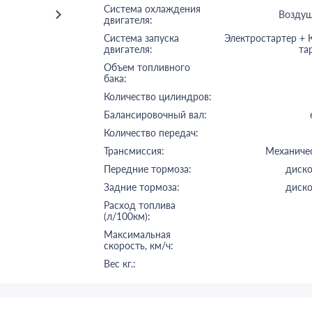
Система охлаждения
Возду
двигателя:
Система запуска
Электростартер + 
двигателя:
та
Объем топливного
бака:
Количество цилиндров:
Балансировочный вал:
Количество передач:
Трансмиссия:
Механиче
Передние тормоза:
диск
Задние тормоза:
диск
Расход топлива
(л/100км):
Максимальная
скорость, км/ч:
Вес кг.: