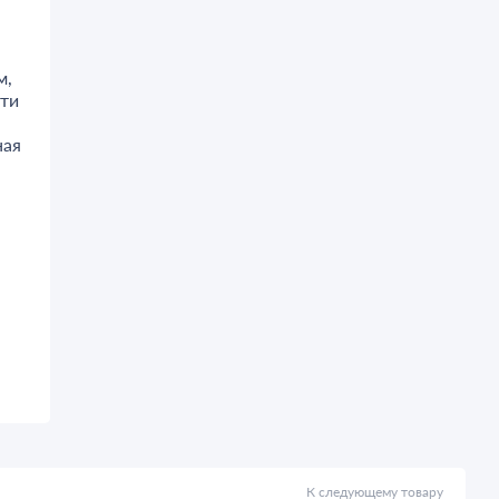
м,
сти
ная
К следующему товару