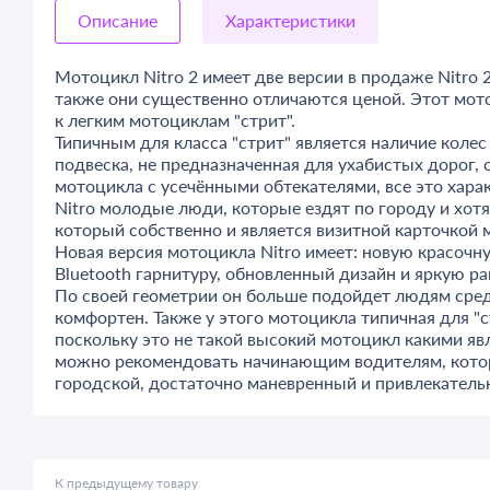
Описание
Характеристики
Мотоцикл Nitro 2 имеет две версии в продаже Nitro 2 
также они существенно отличаются ценой. Этот мото
к легким мотоциклам "стрит".
Типичным для класса "стрит" является наличие коле
подвеска, не предназначенная для ухабистых дорог,
мотоцикла с усечёнными обтекателями, все это хара
Nitro молодые люди, которые ездят по городу и хот
который собственно и является визитной карточкой 
Новая версия мотоцикла Nitro имеет: новую красочн
Bluetooth гарнитуру, обновленный дизайн и яркую ра
По своей геометрии он больше подойдет людям средн
комфортен. Также у этого мотоцикла типичная для "с
поскольку это не такой высокий мотоцикл какими явл
можно рекомендовать начинающим водителям, которы
городской, достаточно маневренный и привлекатель
К предыдущему товару