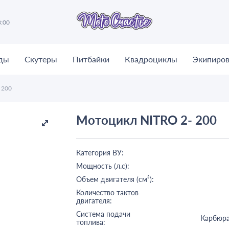
8:00
ды
Скутеры
Питбайки
Квадроциклы
Экипиров
 200
Мотоцикл NITRO 2- 200
Категория ВУ:
Мощность (л.с):
Объем двигателя (см³):
Количество тактов
двигателя:
Система подачи
Карбюр
топлива: