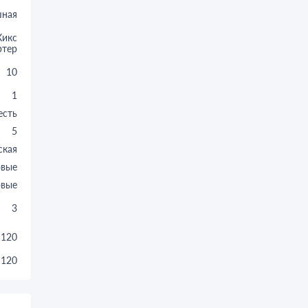
шная
Кикс
ртер
10
1
есть
5
ская
овые
овые
3
120
120