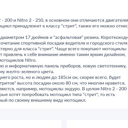
- 200 и Nitro 2 - 250, в основном они отличаются двигателе
цикл принадлежит к классу "стрит", также его можно отне
с диаметром 17 дюймов и "асфальтовая" резина. Короткоход
 сочетание спортивной посадки водителя и городского стиля
ктерно для класса "стрит". Чаще всего покупают мотоциклы
ят привлечь к себе внимание именно таким ярким дизайном,
мотоциклов Nitro.
ую и информативную панель приборов, новую светотехнику,
му желто-зеленого цвета.
его роста, но и людям до 185см он, скорее всего, будет
тритов" высота посадки около 80 см, что многим нравится,
яются, например, мотоциклы эндуро. В целом Nitro 2 - 200
е хотят попробовать мотоцикл типа "стрит", то есть
ный по своему внешнему виду мотоцикл.