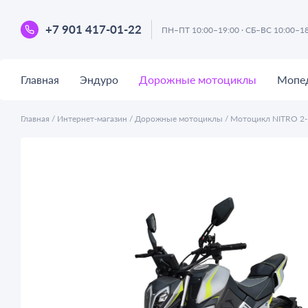
+7 901 417-01-22
ПН–ПТ 10:00–19:00 · СБ–ВС 10:00–1
Главная
Эндуро
Дорожные мотоциклы
Мопе
Главная
/
Интернет-магазин
/
Дорожные мотоциклы
/
Мотоцикл NITRO 2-