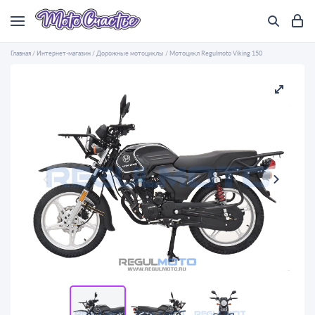
Главная
/
Интернет-магазин
/
Дорожные мотоциклы
/
Мотоцикл Regulmoto Viking 150