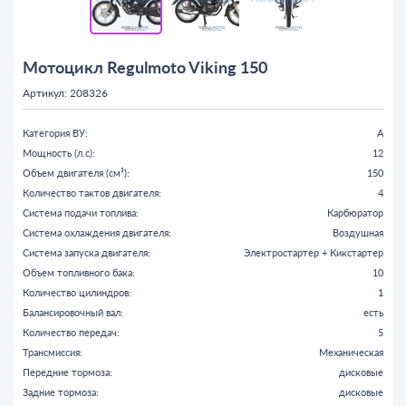
Мотоцикл Regulmoto Viking 150
Артикул: 208326
Категория ВУ:
A
Мощность (л.с):
12
Объем двигателя (см³):
150
Количество тактов двигателя:
4
Система подачи топлива:
Карбюратор
Система охлаждения двигателя:
Воздушная
Система запуска двигателя:
Электростартер + Кикстартер
Объем топливного бака:
10
Количество цилиндров:
1
Балансировочный вал:
есть
Количество передач:
5
Трансмиссия:
Механическая
Передние тормоза:
дисковые
Задние тормоза:
дисковые