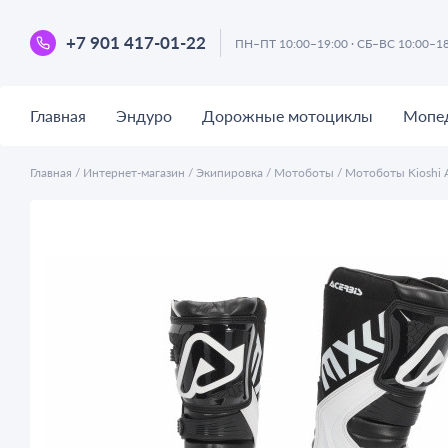
+7 901 417-01-22
ПН–ПТ 10:00–19:00 · СБ–ВС 10:00–1
Главная
Эндуро
Дорожные мотоциклы
Мопе
Главная
/
Интернет-магазин
/
Экипировка
/
Мотоботы
/
Мотоботы Kioshi 