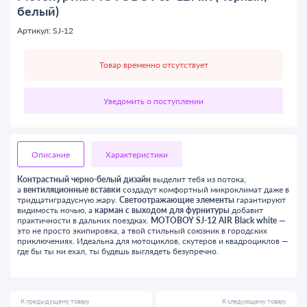
белый)
Артикул: SJ-12
Товар временно отсутствует
Уведомить о поступлении
Описание
Характеристики
Контрастный черно-белый дизайн
выделит тебя из потока,
а
вентиляционные вставки
создадут комфортный микроклимат даже в
тридцатиградусную жару.
Светоотражающие элементы
гарантируют
видимость ночью, а
карман с выходом для фурнитуры
добавит
практичности в дальних поездках.
MOTOBOY SJ-12 AIR Black white
—
это не просто экипировка, а твой стильный союзник в городских
приключениях. Идеальна для мотоциклов, скутеров и квадроциклов —
где бы ты ни ехал, ты будешь выглядеть безупречно.
К предыдущему товару
К следующему товару