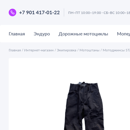
+7 901 417-01-22
ПН–ПТ 10:00–19:00 · СБ–ВС 10:00–1
Главная
Эндуро
Дорожные мотоциклы
Мопе
Главная
/
Интернет-магазин
/
Экипировка
/
Мотоштаны
/
Мотоджинсы STA