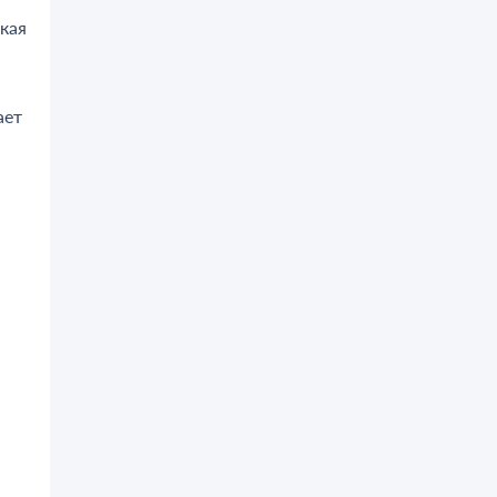
кая
ает