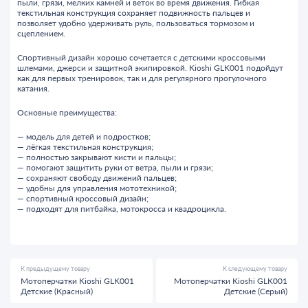
пыли, грязи, мелких камней и веток во время движения. Гибкая
текстильная конструкция сохраняет подвижность пальцев и
позволяет удобно удерживать руль, пользоваться тормозом и
сцеплением.
Спортивный дизайн хорошо сочетается с детскими кроссовыми
шлемами, джерси и защитной экипировкой. Kioshi GLK001 подойдут
как для первых тренировок, так и для регулярного прогулочного
катания.
Основные преимущества:
— модель для детей и подростков;
— лёгкая текстильная конструкция;
— полностью закрывают кисти и пальцы;
— помогают защитить руки от ветра, пыли и грязи;
— сохраняют свободу движений пальцев;
— удобны для управления мототехникой;
— спортивный кроссовый дизайн;
— подходят для питбайка, мотокросса и квадроцикла.
К предыдущему товару
К следующему товару
Мотоперчатки Kioshi GLK001
Мотоперчатки Kioshi GLK001
Детские (Красный)
Детские (Серый)