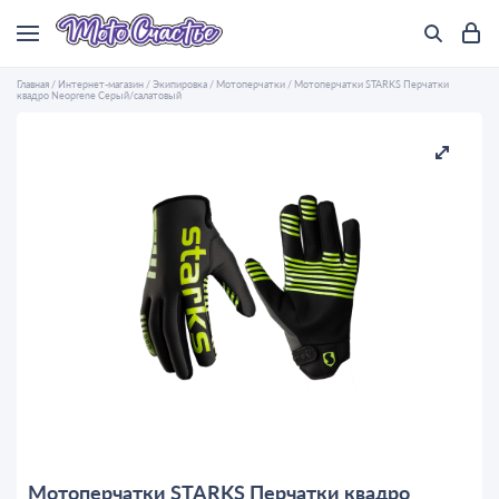
Главная
/
Интернет-магазин
/
Экипировка
/
Мотоперчатки
/
Мотоперчатки STARKS Перчатки
квадро Neoprene Серый/салатовый
Мотоперчатки STARKS Перчатки квадро