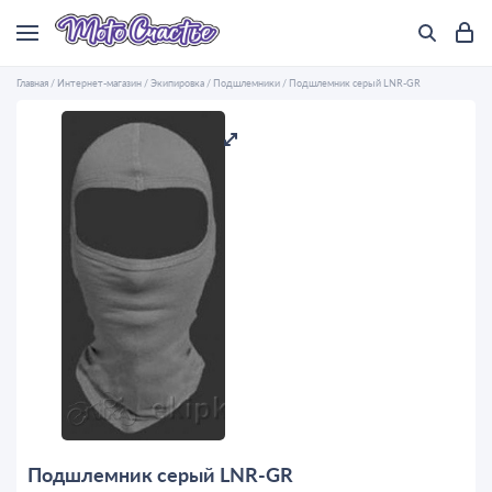
Главная
/
Интернет-магазин
/
Экипировка
/
Подшлемники
/
Подшлемник серый LNR-GR
Подшлемник серый LNR-GR