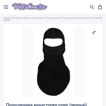
Главная
/
Интернет-магазин
/
Экипировка
/
Подшлемники
/
Подшлемник виндстопер плюс (черный)
002387
Подшлемник виндстопер плюс (черный)