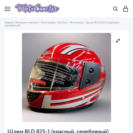
Главная
/
Интернет-магазин
/
Экипировка
/
Шлемы
/
Интегралы
/
Шлем BLD 825-1 (красный,
серебряный)
Шлем BLD 825-1 (красный, серебряный)