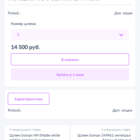
Pinlock::
Доп. опция
Размер шлема:
14 500
руб.
В корзину
Характеристики
Pinlock::
Доп. опция
К предыдущему товару
К следующему товару
Шлем Soman H9 (Matte white
Шлем Soman SM961 интеграл
golden spacious) интеграл
(Черный глянец)