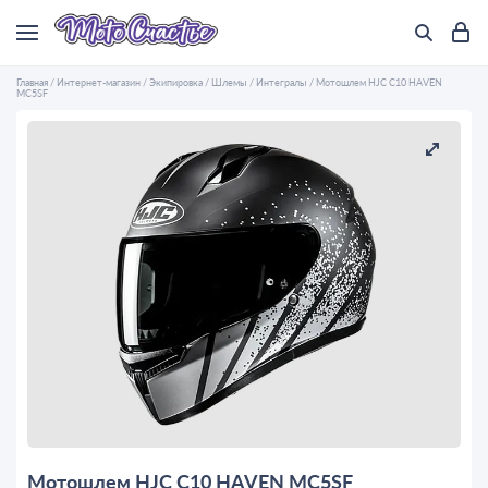
Главная
/
Интернет-магазин
/
Экипировка
/
Шлемы
/
Интегралы
/
Мотошлем HJC C10 HAVEN
MC5SF
Мотошлем HJC C10 HAVEN MC5SF