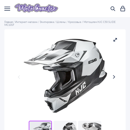
Главная
/
Интернет-магазин
/
Экипировка
/
Шлемы
/
Кроссовые
/
Мотошлем HJC C50 SLIDE
MC10SF