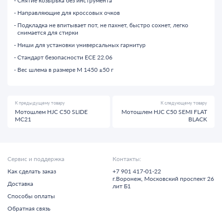
Снятие козырька без инструмента
Направляющие для кроссовых очков
Подкладка не впитывает пот, не пахнет, быстро сохнет, легко
снимается для стирки
Ниши для установки универсальных гарнитур
Стандарт безопасности ECE 22.06
Вес шлема в размере M 1450 ±50 г
К предыдущему товару
К следующему товару
Мотошлем HJC C50 SLIDE
Мотошлем HJC C50 SEMI FLAT
MC21
BLACK
Сервис и поддержка
Контакты:
Как сделать заказ
+7 901 417-01-22
г.
Воронеж,
Московский проспект 26
Доставка
лит Б1
Способы оплаты
Обратная связь