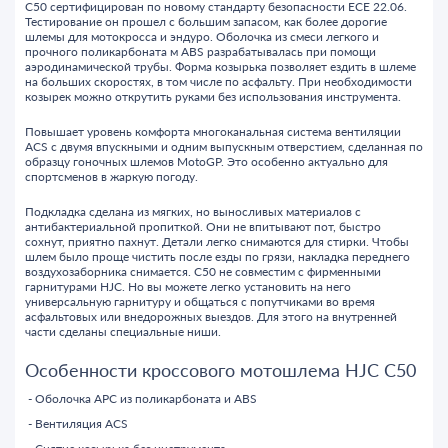
C50 сертифицирован по новому стандарту безопасности ECE 22.06.
Тестирование он прошел с большим запасом, как более дорогие
шлемы для мотокросса и эндуро. Оболочка из смеси легкого и
прочного поликарбоната м ABS разрабатывалась при помощи
аэродинамической трубы. Форма козырька позволяет ездить в шлеме
на больших скоростях, в том числе по асфальту. При необходимости
козырек можно открутить руками без использования инструмента.
Повышает уровень комфорта многоканальная система вентиляции
ACS с двумя впускными и одним выпускным отверстием, сделанная по
образцу гоночных шлемов MotoGP. Это особенно актуально для
спортсменов в жаркую погоду.
Подкладка сделана из мягких, но выносливых материалов с
антибактериальной пропиткой. Они не впитывают пот, быстро
сохнут, приятно пахнут. Детали легко снимаются для стирки. Чтобы
шлем было проще чистить после езды по грязи, накладка переднего
воздухозаборника снимается. C50 не совместим с фирменными
гарнитурами HJC. Но вы можете легко установить на него
универсальную гарнитуру и общаться с попутчиками во время
асфальтовых или внедорожных выездов. Для этого на внутренней
части сделаны специальные ниши.
Особенности кроссового мотошлема HJC C50
Оболочка APC из поликарбоната и ABS
Вентиляция ACS