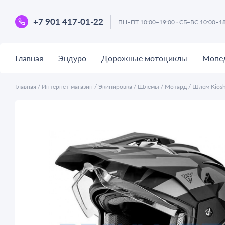
+7 901 417-01-22
ПН–ПТ 10:00–19:00 · СБ–ВС 10:00–1
Главная
Эндуро
Дорожные мотоциклы
Мопе
Главная
/
Интернет-магазин
/
Экипировка
/
Шлемы
/
Мотард
/
Шлем Kiosh