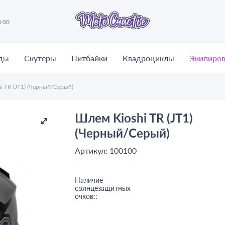
8:00
ды
Скутеры
Питбайки
Квадроциклы
Экипиров
i TR (JT1) (Черный/Серый)
Шлем Kioshi TR (JT1)
(Черный/Серый)
Артикул: 100100
Наличие
солнцезащитных
очков::