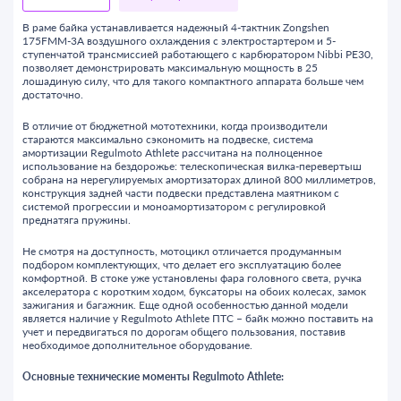
В раме байка устанавливается надежный 4-тактник Zongshen
175FMM-3A воздушного охлаждения с электростартером и 5-
ступенчатой трансмиссией работающего с карбюратором Nibbi PE30,
позволяет демонстрировать максимальную мощность в 25
лошадиную силу, что для такого компактного аппарата больше чем
достаточно.
В отличие от бюджетной мототехники, когда производители
стараются максимально сэкономить на подвеске, система
амортизации Regulmoto Athlete рассчитана на полноценное
использование на бездорожье: телескопическая вилка-перевертыш
собрана на нерегулируемых амортизаторах длиной 800 миллиметров,
конструкция задней части подвески представлена маятником с
системой прогрессии и моноамортизатором с регулировкой
преднатяга пружины.
Не смотря на доступность, мотоцикл отличается продуманным
подбором комплектующих, что делает его эксплуатацию более
комфортной. В стоке уже установлены фара головного света, ручка
акселератора с коротким ходом, буксаторы на обоих колесах, замок
зажигания и багажник. Еще одной особенностью данной модели
является наличие у Regulmoto Athlete ПТС – байк можно поставить на
учет и передвигаться по дорогам общего пользования, поставив
необходимое дополнительное оборудование.
Основные технические моменты Regulmoto Athlete: