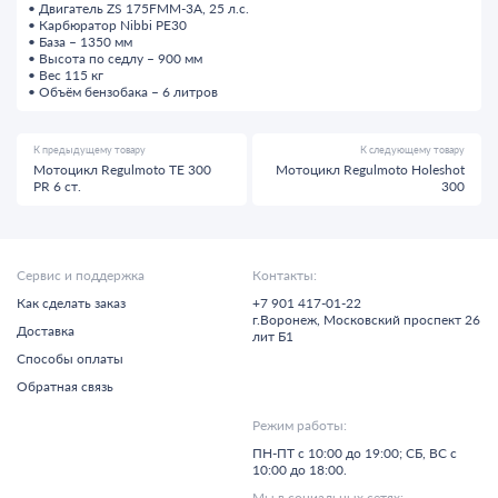
• Двигатель ZS 175FMM-3A, 25 л.с.
• Карбюратор Nibbi PE30
• База – 1350 мм
• Высота по седлу – 900 мм
• Вес 115 кг
• Объём бензобака – 6 литров
К предыдущему товару
К следующему товару
Мотоцикл Regulmoto TE 300
Мотоцикл Regulmoto Holeshot
PR 6 ст.
300
Сервис и поддержка
Контакты:
Как сделать заказ
+7 901 417-01-22
г.
Воронеж,
Московский проспект 26
Доставка
лит Б1
Способы оплаты
Обратная связь
Режим работы:
ПН-ПТ с 10:00 до 19:00; СБ, ВС с
10:00 до 18:00.
Мы в социальных сетях: