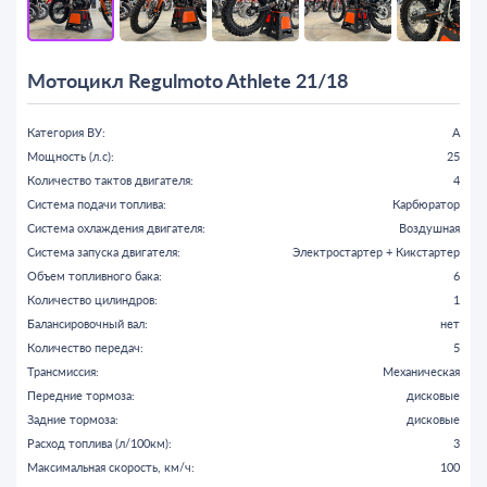
Мотоцикл Regulmoto Athlete 21/18
Категория ВУ:
A
Мощность (л.с):
25
Количество тактов двигателя:
4
Система подачи топлива:
Карбюратор
Система охлаждения двигателя:
Воздушная
Система запуска двигателя:
Электростартер + Кикстартер
Объем топливного бака:
6
Количество цилиндров:
1
Балансировочный вал:
нет
Количество передач:
5
Трансмиссия:
Механическая
Передние тормоза:
дисковые
Задние тормоза:
дисковые
Расход топлива (л/100км):
3
Максимальная скорость, км/ч:
100