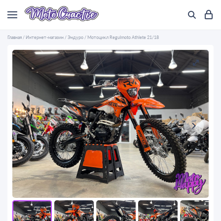
Главная
/
Интернет-магазин
/
Эндуро
/
Мотоцикл Regulmoto Athlete 21/18