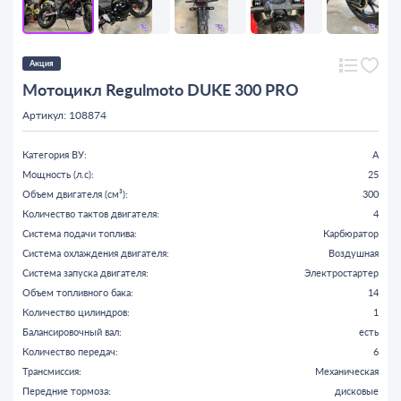
Акция
Мотоцикл Regulmoto DUKE 300 PRO
Артикул: 108874
Категория ВУ:
A
Мощность (л.с):
25
Объем двигателя (см³):
300
Количество тактов двигателя:
4
Система подачи топлива:
Карбюратор
Система охлаждения двигателя:
Воздушная
Система запуска двигателя:
Электростартер
Объем топливного бака:
14
Количество цилиндров:
1
Балансировочный вал:
есть
Количество передач:
6
Трансмиссия:
Механическая
Передние тормоза:
дисковые