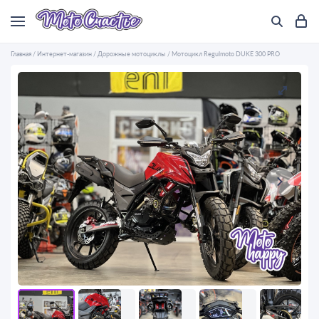
Главная
/
Интернет-магазин
/
Дорожные мотоциклы
/
Мотоцикл Regulmoto DUKE 300 PRO