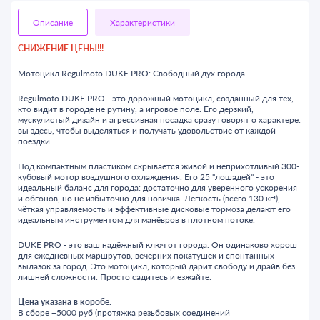
Описание
Характеристики
СНИЖЕНИЕ ЦЕНЫ!!!
Мотоцикл Regulmoto DUKE PRO: Свободный дух города
Regulmoto DUKE PRO - это дорожный мотоцикл, созданный для тех,
кто видит в городе не рутину, а игровое поле. Его дерзкий,
мускулистый дизайн и агрессивная посадка сразу говорят о характере:
вы здесь, чтобы выделяться и получать удовольствие от каждой
поездки.
Под компактным пластиком скрывается живой и неприхотливый 300-
кубовый мотор воздушного охлаждения. Его 25 "лошадей" - это
идеальный баланс для города: достаточно для уверенного ускорения
и обгонов, но не избыточно для новичка. Лёгкость (всего 130 кг!),
чёткая управляемость и эффективные дисковые тормоза делают его
идеальным инструментом для манёвров в плотном потоке.
DUKE PRO - это ваш надёжный ключ от города. Он одинаково хорош
для ежедневных маршрутов, вечерних покатушек и спонтанных
вылазок за город. Это мотоцикл, который дарит свободу и драйв без
лишней сложности. Просто садитесь и езжайте.
Цена указана в коробе.
В сборе +5000 руб (протяжка резьбовых соединений