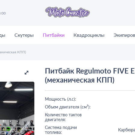
8:00
ды
Скутеры
Питбайки
Квадроциклы
Экипиров
аническая КПП)
Питбайк Regulmoto FIVE 
(механическая КПП)
Мощность (л.с):
Объем двигателя (см³):
Количество тактов
двигателя:
Система подачи
Карбюр
топлива: