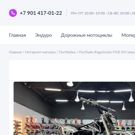
+7 901 417-01-22
ПН–ПТ 10:00–19:00 · СБ–ВС 10:00–1
Главная
Эндуро
Дорожные мотоциклы
Мопе
Главная
/
Интернет-магазин
/
Питбайки
/
Питбайк Regulmoto FIVE EM (мех