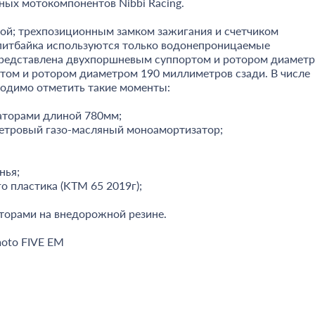
ных мотокомпонентов Nibbi Racing.
ой; трехпозиционным замком зажигания и счетчиком
 питбайка используются только водонепроницаемые
 представлена двухпоршневым суппортом и ротором диамет
том и ротором диаметром 190 миллиметров сзади. В числе
одимо отметить такие моменты:
заторами длиной 780мм;
метровый газо-масляный моноамортизатор;
нья;
о пластика (KTM 65 2019г);
торами на внедорожной резине.
oto FIVE EM