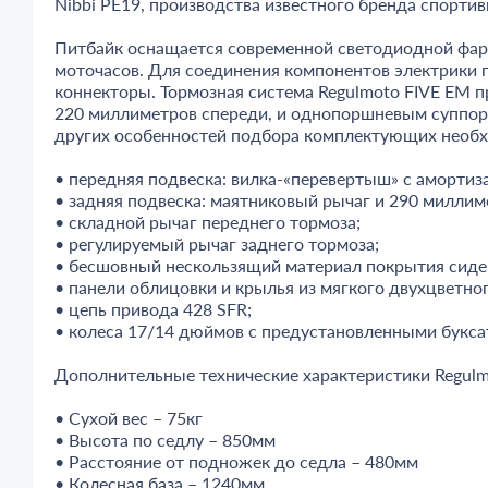
Nibbi PE19, производства известного бренда спортив
Питбайк оснащается современной светодиодной фар
моточасов. Для соединения компонентов электрики
коннекторы. Тормозная система Regulmoto FIVE EM
220 миллиметров спереди, и однопоршневым суппор
других особенностей подбора комплектующих необх
• передняя подвеска: вилка-«перевертыш» с аморти
• задняя подвеска: маятниковый рычаг и 290 милли
• складной рычаг переднего тормоза;
• регулируемый рычаг заднего тормоза;
• бесшовный нескользящий материал покрытия сиде
• панели облицовки и крылья из мягкого двухцветног
• цепь привода 428 SFR;
• колеса 17/14 дюймов с предустановленными букса
Дополнительные технические характеристики Regulm
• Сухой вес – 75кг
• Высота по седлу – 850мм
• Расстояние от подножек до седла – 480мм
• Колесная база – 1240мм