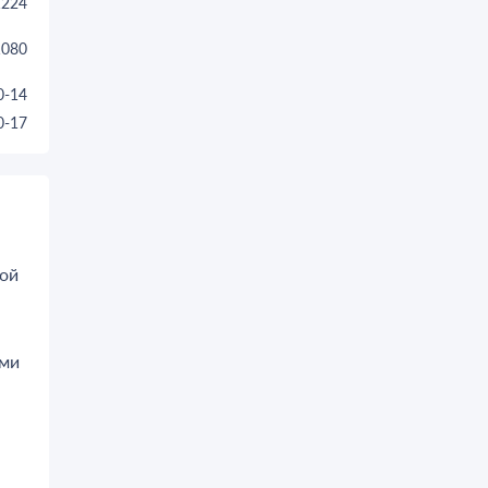
1224
1080
0-14
0-17
той
ами