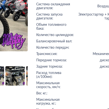
Система охлаждения
Возду
двигателя:
Система запуска
Электростартер + 
двигателя:
та
Объем топливного
бака:
Количество цилиндров:
Балансировочный вал:
Количество передач:
Трансмиссия:
Механиче
Передние тормоза:
диск
Задние тормоза:
диск
Расход топлива
(л/100км):
Максимальная
скорость, км/ч:
Вес кг.:
Максимальная
нагрузка, кг.: