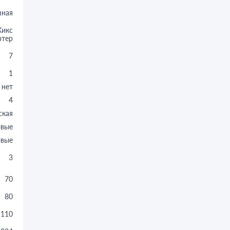
шная
Кикс
ртер
7
1
нет
4
ская
овые
овые
3
70
80
110