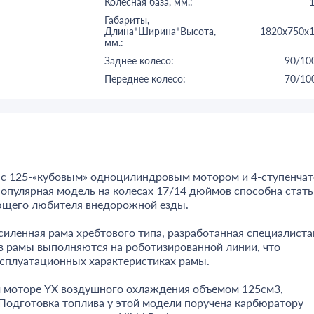
Колесная база, мм.:
Габариты,
Длина*Ширина*Высота,
1820х750х
мм.:
Заднее колесо:
90/10
Переднее колесо:
70/10
к с 125-«кубовым» одноцилиндровым мотором и 4-ступенча
популярная модель на колесах 17/14 дюймов способна стать
ющего любителя внедорожной езды.
силенная рама хребтового типа, разработанная специалист
ов рамы выполняются на роботизированной линии, что
эксплуатационных характеристиках рамы.
ом моторе YX воздушного охлаждения объемом 125см3,
Подготовка топлива у этой модели поручена карбюратору