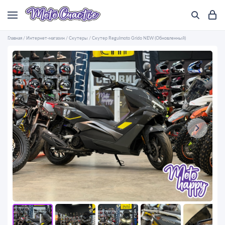
Главная
/
Интернет-магазин
/
Скутеры
/
Скутер Regulmoto Grido NEW (Обновленный)