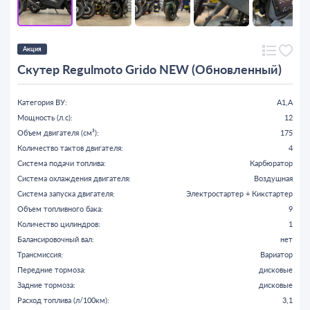
Акция
Скутер Regulmoto Grido NEW (Обновленный)
Категория ВУ:
A1,A
Мощность (л.с):
12
Объем двигателя (см³):
175
Количество тактов двигателя:
4
Система подачи топлива:
Карбюратор
Система охлаждения двигателя:
Воздушная
Система запуска двигателя:
Электростартер + Кикстартер
Объем топливного бака:
9
Количество цилиндров:
1
Балансировочный вал:
нет
Трансмиссия:
Вариатор
Передние тормоза:
дисковые
Задние тормоза:
дисковые
Расход топлива (л/100км):
3,1