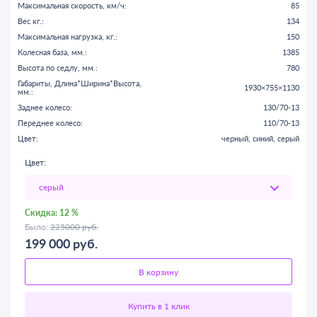
Максимальная скорость, км/ч:
85
Вес кг.:
134
Максимальная нагрузка, кг.:
150
Колесная база, мм.:
1385
Высота по седлу, мм.:
780
Габариты, Длина*Ширина*Высота,
1930×755×1130
мм.:
Заднее колесо:
130/70-13
Переднее колесо:
110/70-13
Цвет:
черный, синий, серый
Цвет:
Скидка:
12 %
Было:
225000 руб.
199 000
руб.
В корзину