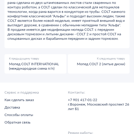
рама сделана из двух штампованных листов стали сваренных по
контуру роботом, а COLT сделан по классической для мотоциклов
технологии, когда рама варится в кондукторе из трубы. COLT намного
комфортнее классической "Альфы" и подходит высоким людям, также
COLT является более новой моделью, имеет приятный внешний вид и
выглядит дороже, в сравнении с обычными мопедами типа "Альфа".
В продаже имеется две модификации мопеда COLT: с передним
дисковым тормозом и литыми дисками - COLT 2 и простой COLT на
спицованных дисках и барабанным передним и задним тормозом.
К предыдущему товару
К следующему товару
Мопед COLT INTERNATIONAL
Мопед COLT 2 (литые диски)
(международная схема п/п)
Сервис и поддержка
Контакты:
Как сделать заказ
+7 901 417-01-22
г.
Воронеж,
Московский проспект 26
Доставка
лит Б1
Способы оплаты
Обратная связь
Режим работы: