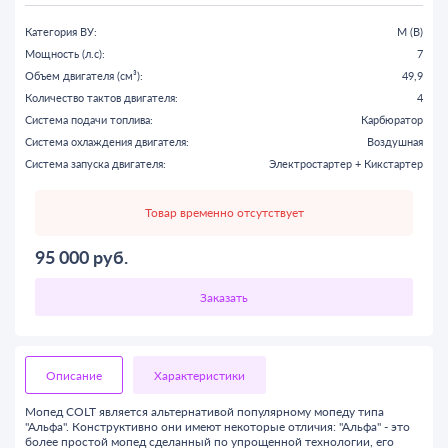
Категория ВУ:
M (B)
Мощность (л.с):
7
Объем двигателя (см³):
49,9
Количество тактов двигателя:
4
Система подачи топлива:
Карбюратор
Система охлаждения двигателя:
Воздушная
Система запуска двигателя:
Электростартер + Кикстартер
Товар временно отсутствует
95 000
руб.
Описание
Характеристики
Мопед COLT является альтернативой популярному мопеду типа
"Альфа". Конструктивно они имеют некоторые отличия: "Альфа" - это
более простой мопед сделанный по упрощенной технологии, его