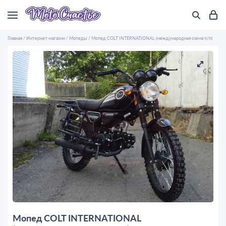
Главная
/
Интернет-магазин
/
Мопеды
/
Мопед COLT INTERNATIONAL (международная схема п/п)
Мопед COLT INTERNATIONAL