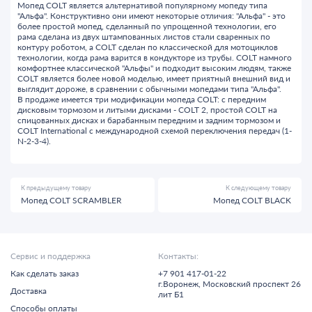
Мопед COLT является альтернативой популярному мопеду типа
"Альфа". Конструктивно они имеют некоторые отличия: "Альфа" - это
более простой мопед, сделанный по упрощенной технологии, его
рама сделана из двух штампованных листов стали сваренных по
контуру роботом, а COLT сделан по классической для мотоциклов
технологии, когда рама варится в кондукторе из трубы. COLT намного
комфортнее классической "Альфы" и подходит высоким людям, также
COLT является более новой моделью, имеет приятный внешний вид и
выглядит дороже, в сравнении с обычными мопедами типа "Альфа".
В продаже имеется три модификации мопеда COLT: с передним
дисковым тормозом и литыми дисками - COLT 2, простой COLT на
спицованных дисках и барабанным передним и задним тормозом и
COLT International с международной схемой переключения передач (1-
N-2-3-4).
К предыдущему товару
К следующему товару
Мопед COLT SCRAMBLER
Мопед COLT BLACK
Сервис и поддержка
Контакты:
Как сделать заказ
+7 901 417-01-22
г.
Воронеж,
Московский проспект 26
Доставка
лит Б1
Способы оплаты