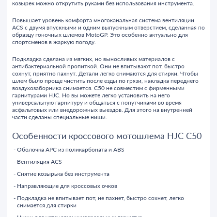
козырек можно открутить руками без использования инструмента.
Повышает уровень комфорта многоканальная система вентиляции
ACS с двумя впускными и одним выпускным отверстием, сделанная по
образцу гоночных шлемов MotoGP. Это особенно актуально для
спортсменов в жаркую погоду.
Подкладка сделана из мягких, но выносливых материалов с
антибактериальной пропиткой. Они не впитывают пот, быстро
сохнут, приятно пахнут. Детали легко снимаются для стирки. Чтобы
шлем было проще чистить после езды по грязи, накладка переднего
воздухозаборника снимается. C50 не совместим с фирменными
гарнитурами HJC. Но вы можете легко установить на него
универсальную гарнитуру и общаться с попутчиками во время
асфальтовых или внедорожных выездов. Для этого на внутренней
части сделаны специальные ниши.
Особенности кроссового мотошлема HJC C50
Оболочка APC из поликарбоната и ABS
Вентиляция ACS
Снятие козырька без инструмента
Направляющие для кроссовых очков
Подкладка не впитывает пот, не пахнет, быстро сохнет, легко
снимается для стирки