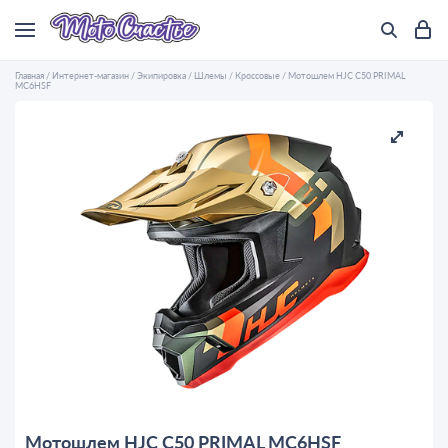
Главная
/
Интернет-магазин
/
Экипировка
/
Шлемы
/
Кроссовые
/
Мотошлем HJC C50 PRIMAL
MC6HSF
Мотошлем HJC C50 PRIMAL MC6HSF