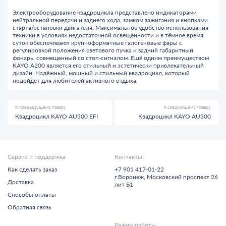
Электрооборудование квадроцикла представлено индикаторами
нейтральной передачи и заднего хода, замком зажигания и кнопками
старта/остановки двигателя. Максимальное удобство использования
техники в условиях недостаточной освещённости и в тёмное время
суток обеспечивают крупноформатные галогеновые фары с
регулировкой положения светового пучка и задний габаритный
фонарь, совмещенный со стоп-сигналом. Ещё одним преимуществом
KAYO A200 является его стильный и эстетически привлекательный
дизайн. Надёжный, мощный и стильный квадроцикл, который
подойдёт для любителей активного отдыха.
К предыдущему товару
К следующему товару
Квадроцикл KAYO AU300 EFI
Квадроцикл KAYO AU300
Сервис и поддержка
Контакты:
Как сделать заказ
+7 901 417-01-22
г.
Воронеж,
Московский проспект 26
Доставка
лит Б1
Способы оплаты
Обратная связь
Режим работы: