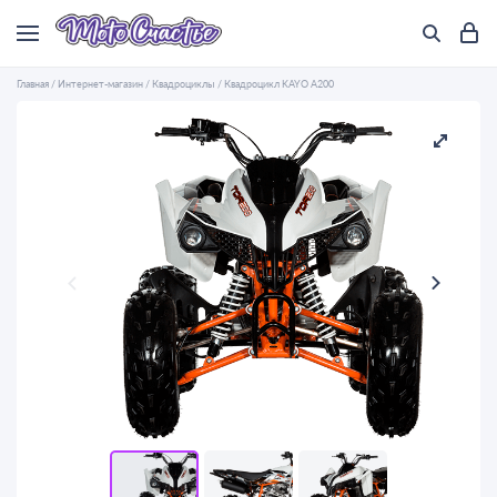
Главная
/
Интернет-магазин
/
Квадроциклы
/
Квадроцикл KAYO A200