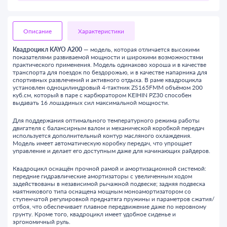
Описание
Характеристики
Квадроцикл KAYO A200
— модель, которая отличается высокими
показателями развиваемой мощности и широкими возможностями
практического применения. Модель одинаково хороша и в качестве
транспорта для поездок по бездорожью, и в качестве напарника для
спортивных развлечений и активного отдыха. В раме квадроцикла
установлен одноцилиндровый 4-тактник ZS165FMM объёмом 200
куб.см, который в паре с карбюратором KEIHIN PZ30 способен
выдавать 16 лошадиных сил максимальной мощности.
Для поддержания оптимального температурного режима работы
двигателя с балансирным валом и механической коробкой передач
используется дополнительный контур масляного охлаждения.
Модель имеет автоматическую коробку передач, что упрощает
управление и делает его доступным даже для начинающих райдеров.
Квадроцикл оснащён прочной рамой и амортизационной системой:
передние гидравлические амортизаторы с увеличенным ходом
задействованы в независимой рычажной подвеске; задняя подвеска
маятникового типа оснащена мощным моноамортизатором со
ступенчатой регулировкой преднатяга пружины и параметров сжатия/
отбоя, что обеспечивает плавное передвижение даже по неровному
грунту. Кроме того, квадроцикл имеет удобное сиденье и
эргономичный руль.