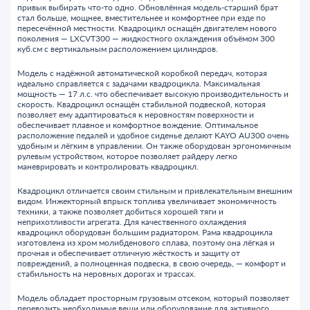
привык выбирать что-то одно. Обновлённая модель-старший брат
стал больше, мощнее, вместительнее и комфортнее при езде по
пересечённой местности. Квадроцикл оснащён двигателем нового
поколения — LXCVT300 — жидкостного охлаждения объёмом 300
куб.см с вертикальным расположением цилиндров.
Модель с надёжной автоматической коробкой передач, которая
идеально справляется с задачами квадроцикла. Максимальная
мощность — 17 л.с. что обеспечивает высокую производительность и
скорость. Квадроцикл оснащён стабильной подвеской, которая
позволяет ему адаптироваться к неровностям поверхности и
обеспечивает плавное и комфортное вождение. Оптимальное
расположение педалей и удобное сиденье делают KAYO AU300 очень
удобным и лёгким в управлении. Он также оборудован эргономичным
рулевым устройством, которое позволяет райдеру легко
маневрировать и контролировать квадроцикл.
Квадроцикл отличается своим стильным и привлекательным внешним
видом. Инжекторный впрыск топлива увеличивает экономичность
техники, а также позволяет добиться хорошей тяги и
неприхотливости агрегата. Для качественного охлаждения
квадроцикл оборудован большим радиатором. Рама квадроцикла
изготовлена из хром молибденового сплава, поэтому она лёгкая и
прочная и обеспечивает отличную жёсткость и защиту от
повреждений, а полноценная подвеска, в свою очередь, — комфорт и
стабильность на неровных дорогах и трассах.
Модель обладает просторным грузовым отсеком, который позволяет
перевозить необходимые вещи или оборудование для активного