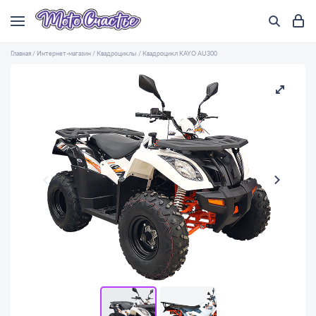
Главная
/
Интернет-магазин
/
Квадроциклы
/
Квадроцикл KAYO AU300